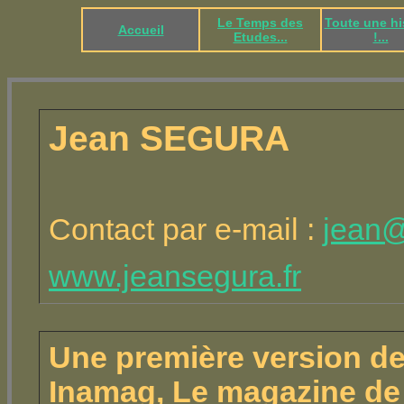
Le Temps des
Toute une hi
Accueil
Etudes...
!...
Jean S
Contact par e-mail :
jean@
www.jeansegura.fr
Une première version de 
Inamag, Le magazine de l